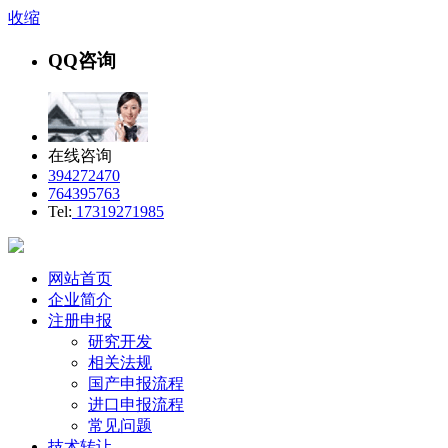
收缩
QQ咨询
在线咨询
394272470
764395763
Tel:
17319271985
网站首页
企业简介
注册申报
研究开发
相关法规
国产申报流程
进口申报流程
常见问题
技术转让